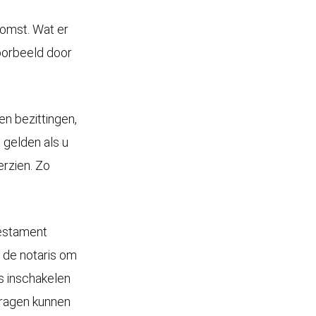
komst. Wat er
voorbeeld door
n bezittingen,
 gelden als u
erzien. Zo
testament
 de notaris om
ts inschakelen
vragen kunnen