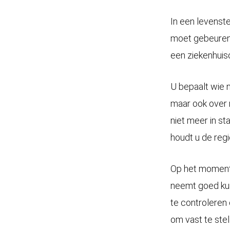
In een levenst
moet gebeuren a
een ziekenhuis
U bepaalt wie 
maar ook over 
niet meer in st
houdt u de regie
Op het moment 
neemt goed kun
te controleren 
om vast te ste