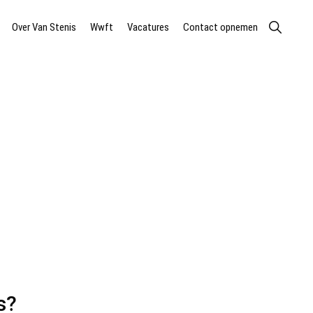
Show
Over Van Stenis
Wwft
Vacatures
Contact opnemen
Search
s?