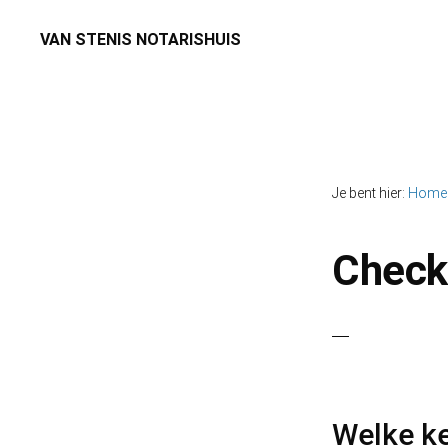
Spring
Door
VAN STENIS NOTARISHUIS
naar
naar
Notaris
de
de
Maasland,
hoofdnavigatie
hoofd
Schipluiden,
inhoud
Den
Je bent hier:
Home
Hoorn,
't
Check
Woudt
en
De
Zweth
en
Welke ke
omstreken