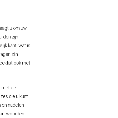
vraagt u om uw
orden zijn
ijk kant: wat is
ragen zijn
ecklist ook met
k met de
zes die u kunt
n en nadelen
beantwoorden.