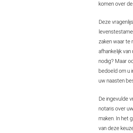
komen over de 
Deze vragenlijs
levenstestamen
zaken waar te n
afhankelijk van
nodig? Maar ook
bedoeld om u i
uw naasten be
De ingevulde vr
notaris over u
maken. In het 
van deze keuzes