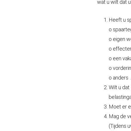
wat u wilt dat 
Heeft u s
o spaart
o eigen w
o effecte
o een vak
o vorderi
o anders …
Wilt u da
belasting
Moet er 
Mag de ve
(Tijdens 