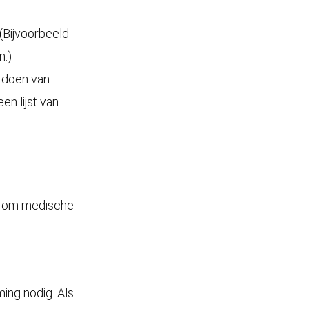
Bijvoorbeeld
n.)
 doen van
n lijst van
at om medische
ing nodig. Als