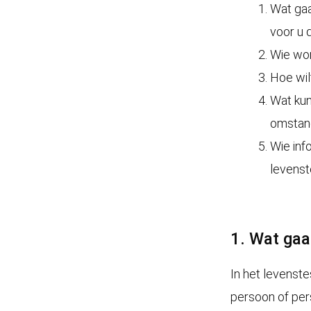
Wat ga
voor u 
Wie wo
Hoe wil
Wat kun
omstan
Wie inf
levens
1. Wat ga
In het levenst
persoon of per