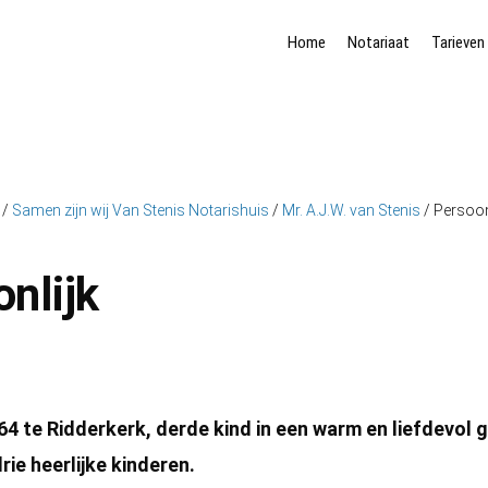
Home
Notariaat
Tarieven
/
Samen zijn wij Van Stenis Notarishuis
/
Mr. A.J.W. van Stenis
/
Persoon
nlijk
64 te Ridderkerk, derde kind in een warm en liefdevol
rie heerlijke kinderen.