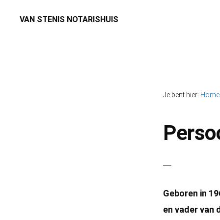
Spring
Door
VAN STENIS NOTARISHUIS
naar
naar
Notaris
de
de
Maasland,
hoofdnavigatie
hoofd
Schipluiden,
inhoud
Den
Je bent hier:
Home
Hoorn,
't
Persoo
Woudt
en
De
Zweth
Geboren in 19
en
en vader van d
omstreken