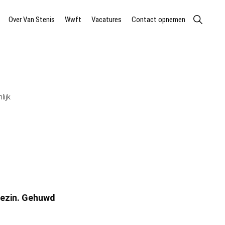
Show
Over Van Stenis
Wwft
Vacatures
Contact opnemen
Search
lijk
 gezin. Gehuwd